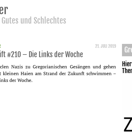
er
 Gutes und Schlechtes
R
21. JULI 2019
Gr
ift #210 – Die Links der Woche
Hier
yclen Nazis zu Gregorianischen Gesängen und gehen
Th
t kleinen Haien am Strand der Zukunft schwimmen –
inks der Woche.